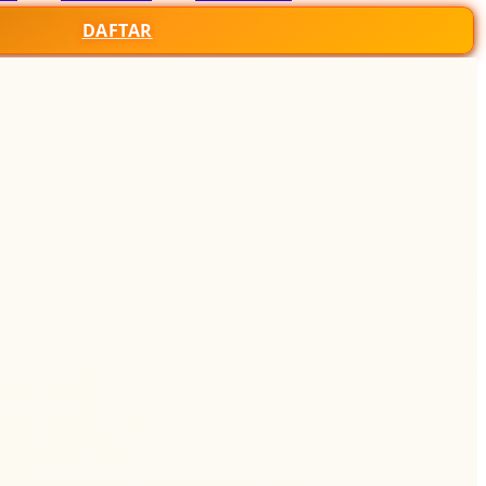
DAFTAR