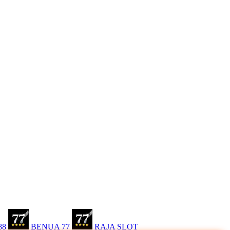
88
BENUA 77
RAJA SLOT